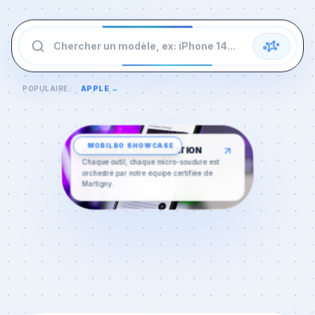
Chercher un modèle, ex: iPhone 14...
POPULAIRE :
APPLE
→
MOBILBO
SHOWCASE
ATELIER DE RESTAURATION
Chaque outil, chaque micro-soudure est
orchestré par notre équipe certifiée de
Martigny
.