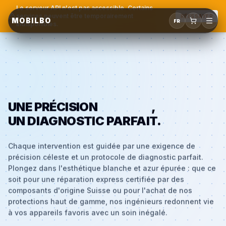
Le serveur API n'est pas accessible. Certains
services peuvent être temporairement
RÉESSAYER
MOBILBO
FR
indisponibles.
UNE PRÉCISION
CÉLESTE
,
UN DIAGNOSTIC PARFAIT.
Chaque intervention est guidée par une exigence de
précision céleste et un protocole de diagnostic parfait.
Plongez dans l'esthétique blanche et azur épurée : que ce
soit pour une réparation express certifiée par des
composants d'origine Suisse ou pour l'achat de nos
protections haut de gamme, nos ingénieurs redonnent vie
à vos appareils favoris avec un soin inégalé.