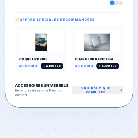
OFFRES SPÉCIALES RECOMMANDÉES
COQUE HYBRIDE
CHARGEUR RAPIDE GAN
MAGNÉTIQUE MAGSAFE
65W MULTI-PORTS
49.90
CHF
39.90
CHF
+ AJOUTER
+ AJOUTER
& ANTICHOC
(PD/QC)
ACCESSOIRES UNIVERSELS
VOIR BOUTIQUE
Bénéficiez du service Premium
COMPLEXE
complet