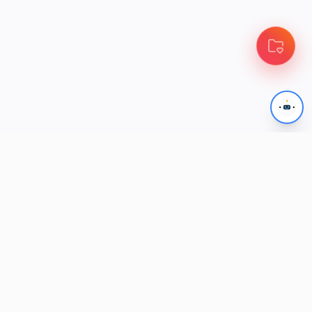
A
A
iPhone 14 Plus
iPhone 14
Apple
Apple
IPHONE 14 PLUS
IPHONE 14
DISPONIBILITÉ
DISPONIBILITÉ
SUR DEMANDE
SUR DEMANDE
-
+
-
+
1
1
INDISPONIBLE
INDISPONIBLE
12 MOIS
12 MOIS
10:42
10:42
mobilbo.com
mobilbo.com
A
A
iPhone SE 2022 (SE3)
iPhone 13 Pro Max
Apple
Apple
IPHONE SE 2022 (SE3)
IPHONE 13 PRO MAX
DISPONIBILITÉ
DISPONIBILITÉ
SUR DEMANDE
SUR DEMANDE
-
+
-
+
1
1