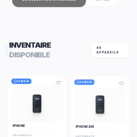
INVENTAIRE
46
DISPONIBLE
APPAREILS
12 MOIS
12 MOIS
10:42
10:42
mobilbo.com
mobilbo.com
A
A
iPhone
iPhone Air
Apple
Apple
IPHONE
IPHONE AIR
DISPONIBILITÉ
DISPONIBILITÉ